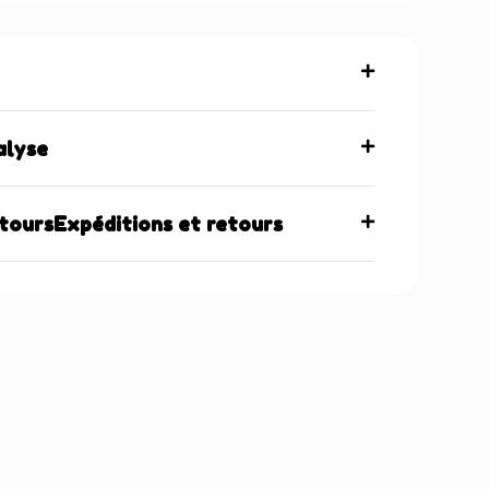
alyse
etoursExpéditions et retours