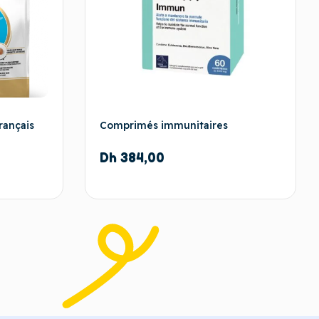
rançais
Comprimés immunitaires
Dh
384,00
 panier
Ajouter au panier