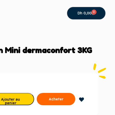
0
Dh
0,00
n Mini dermaconfort 3KG
Acheter
Ajouter au
panier
maintenant