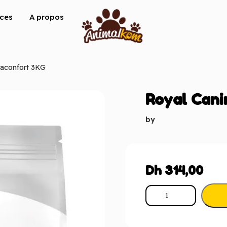
ices
A propos
maconfort 3KG
Royal Cani
by
Dh
314,00