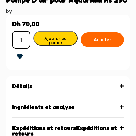
Pompe D’air pour Aquarium Rs 290
by
Dh
70,00
Ajouter au
Acheter
panier
maintenant
Détails
Ingrédients et analyse
Expéditions et retoursExpéditions et
retours