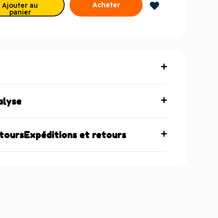
Acheter
Ajouter au
panier
maintenant
alyse
etoursExpéditions et retours