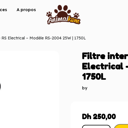
ices
A propos
le RS Electrical – Modèle RS‑2004 25W | 1750L
Filtre int
Electrical
1750L
by
Dh
250,00