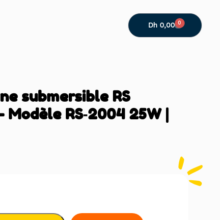
0
Dh
0,00
erne submersible RS
 – Modèle RS‑2004 25W |