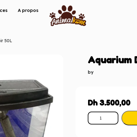
ices
A propos
ir 50L
Aquarium 
by
Dh
3.500,00