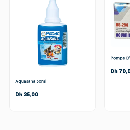
Pompe D’
Dh
70,
Aquasana 30ml
Dh
35,00