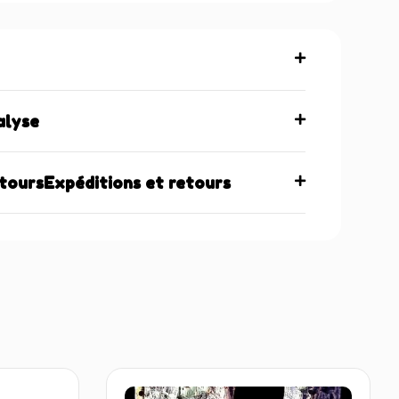
alyse
etoursExpéditions et retours