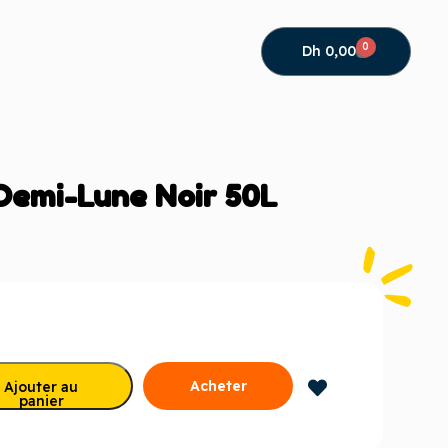
0
Dh
0,00
Demi-Lune Noir 50L
Acheter
Ajouter au
panier
maintenant