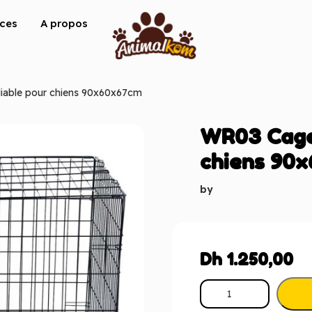
ices
A propos
liable pour chiens 90x60x67cm
WR03 Cage 
chiens 90
by
Dh
1.250,00