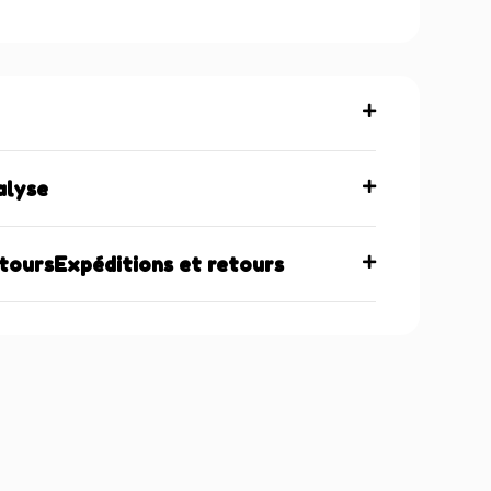
maintenant
alyse
etoursExpéditions et retours