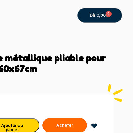
0
Dh
0,00
métallique pliable pour
x60x67cm
Acheter
Ajouter au
panier