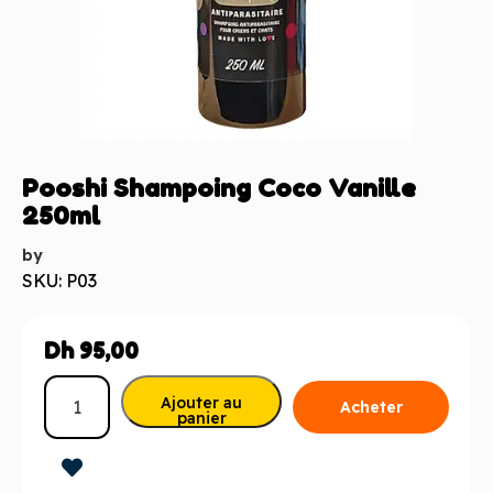
Pooshi Shampoing Coco Vanille
250ml
by
SKU: P03
Dh
95,00
Ajouter au
Acheter
panier
maintenant