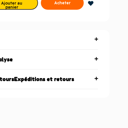
Acheter
Ajouter au
panier
maintenant
alyse
etoursExpéditions et retours