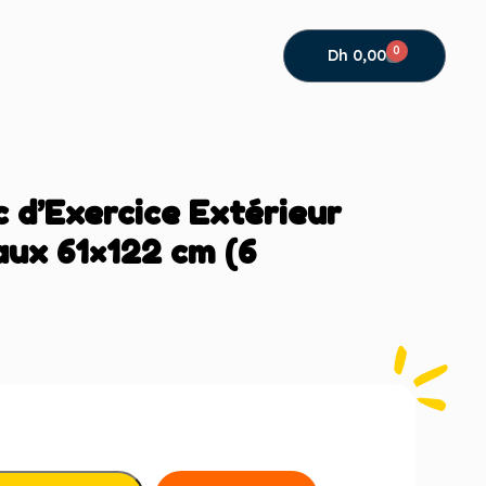
0
Dh
0,00
 d’Exercice Extérieur
ux 61×122 cm (6