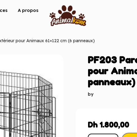
ices
A propos
xtérieur pour Animaux 61×122 cm (6 panneaux)
PF203 Parc
pour Anima
panneaux)
by
Dh
1.800,00