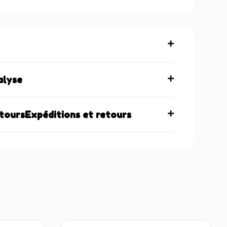
alyse
etoursExpéditions et retours