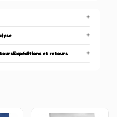
alyse
etoursExpéditions et retours