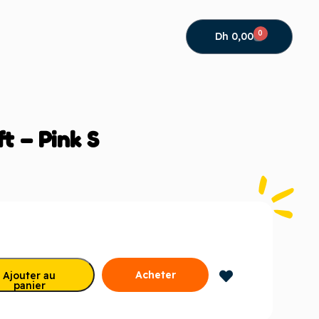
0
Dh
0,00
t – Pink S
Acheter
Ajouter au
panier
maintenant