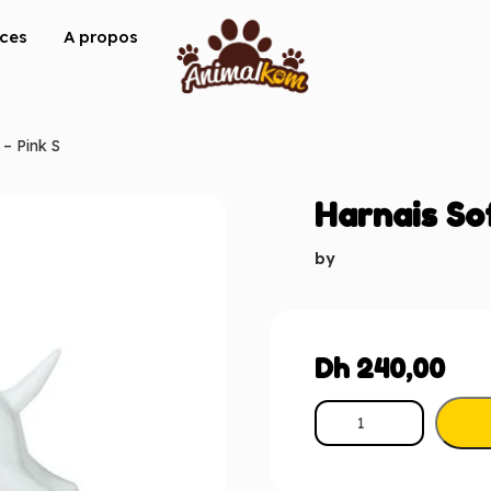
ices
A propos
 – Pink S
Harnais Sof
by
Dh
240,00