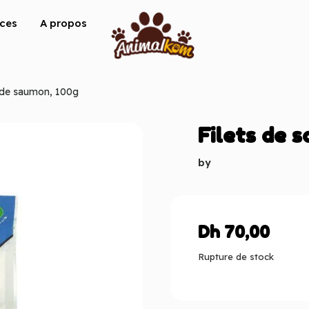
ices
A propos
 de saumon, 100g
Filets de 
by
Dh
70,00
Rupture de stock