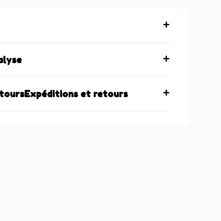
alyse
etoursExpéditions et retours