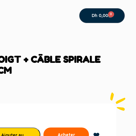
0
Dh
0,00
OIGT + CÂBLE SPIRALE
2CM
Acheter
Ajouter au