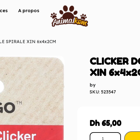
ices
A propos
LE SPIRALE XIN 6x4x2CM
CLICKER D
XIN 6x4x
by
SKU: 523547
Dh
65,00