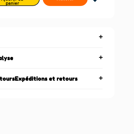
panier
maintenant
alyse
etoursExpéditions et retours