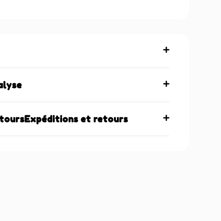
maintenant
alyse
etoursExpéditions et retours