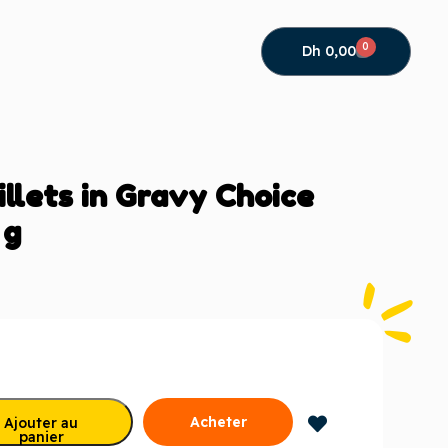
0
Dh
0,00
illets in Gravy Choice
 g
Acheter
Ajouter au
panier