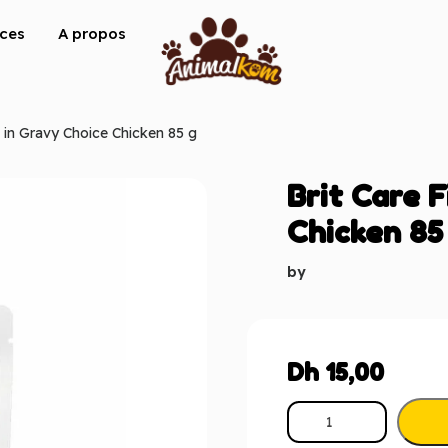
ices
A propos
ts in Gravy Choice Chicken 85 g
Brit Care F
Chicken 85
by
Dh
15,00