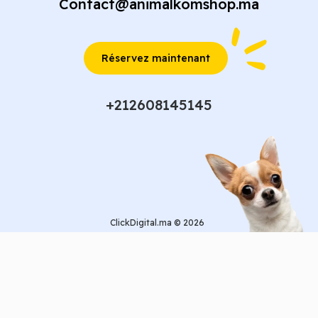
Contact@animalkomshop.ma
Réservez maintenant
+212608145145
ClickDigital.ma © 2026