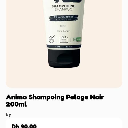
Animo Shampoing Pelage Noir
200ml
by
Dh
90,00