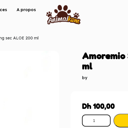
ices
A propos
ng sec ALOE 200 ml
Amoremio 
ml
by
Dh
100,00