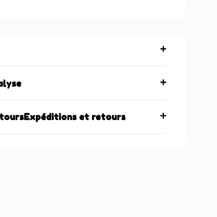
maintenant
alyse
etoursExpéditions et retours